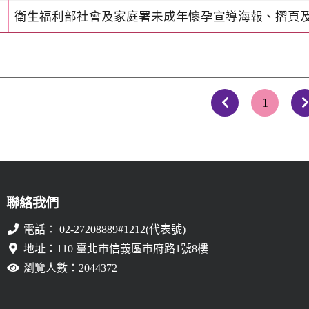
衛生福利部社會及家庭署未成年懷孕宣導海報、摺頁
1
上一頁
聯絡我們
電話： 02-27208889#1212(代表號)
地址：110 臺北市信義區市府路1號8樓
瀏覽人數：2044372