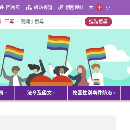
大
中
小
回首頁
網站導覽
相關連結
別
·
平等
進階搜尋
育
法令及函文
校園性別事件防治