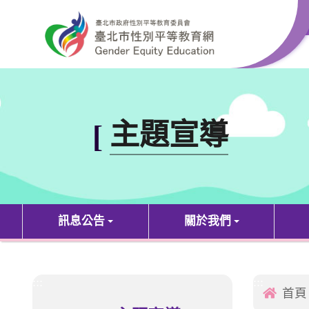
跳到主要內容區塊
:::
主題宣導
[
訊息公告
關於我們
:::
:::
首頁