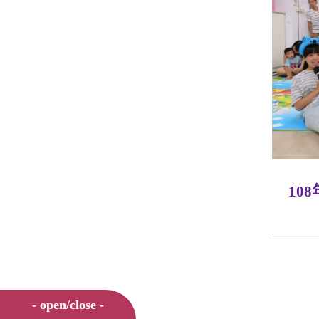
10
- open/close -