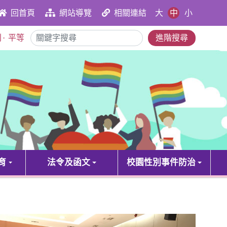
大
中
小
回首頁
網站導覽
相關連結
別
·
平等
進階搜尋
育
法令及函文
校園性別事件防治