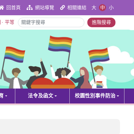
大
中
小
回首頁
網站導覽
相關連結
別
·
平等
進階搜尋
育
法令及函文
校園性別事件防治