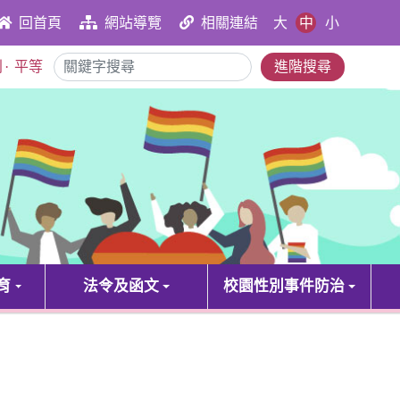
大
中
小
回首頁
網站導覽
相關連結
別
·
平等
進階搜尋
育
法令及函文
校園性別事件防治