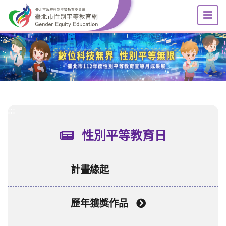
選
跳到主要內容區塊
:::
:::
性別平等教育日
計畫緣起
歷年獲獎作品