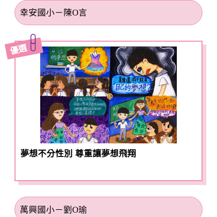
幸安國小－陳O言
優選
夢想不分性別 尊重讓夢想飛翔
萬興國小－劉O瑜