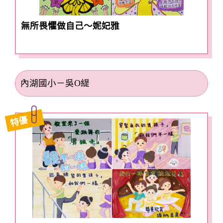
無所畏懼做自己〜妮妃雅
內湖國小－吳O緹
特優