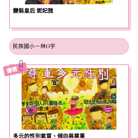
變裝皇后 妮妃雅
民族國小－林O宇
優選
多元的性別氣質、傾向與尊重