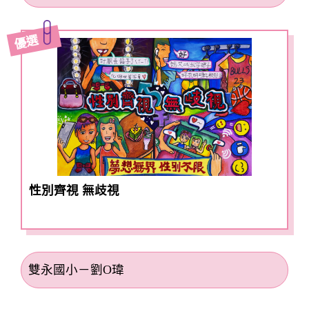
優選
性別齊視 無歧視
雙永國小－劉O瑋