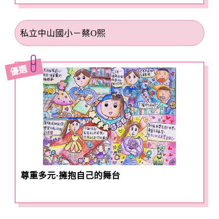
私立中山國小－蔡O熙
優選
尊重多元·擁抱自己的舞台