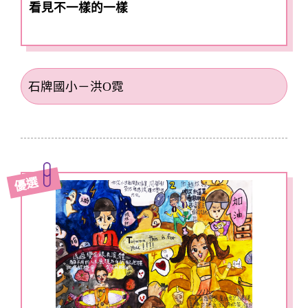
看見不一樣的一樣
石牌國小－洪O霓
優選