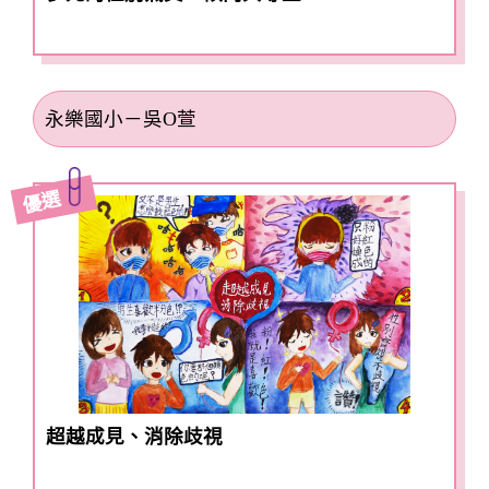
永樂國小－吳O萱
優選
超越成見、消除歧視